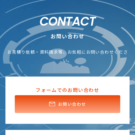
正、項目の追加・削除、また個人情報自体の消
去や利用停止、提供停止を求める権利がありま
CONTACT
す。自己の個人情報の開示等の請求をおこない
たいときは、下記お問い合わせ先までご連絡く
ださい。
お問い合わせ
【日本ソフトウエア株式会社 お問い合わせ窓
お見積り依頼・資料請求等、お気軽にお問い合わせくださ
口】
い。
日本ソフトウエア株式会社
人事部 個人情報対応責任者 宛
住所：〒101－0032 東京都千代田区岩本町
1-10-3
フォームでのお問い合わせ
電話番号：03-5833-7631 （※相談受付時
間 平日9：30～12：00,13：00～16：30）
お問い合わせ
Emailアドレス：hp_info@nsk-japan.co.jp